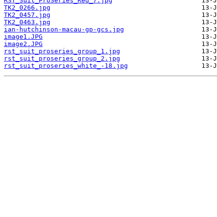
RST_Suit_ProSeries_Red_7.jpg
TK2_0266.jpg
TK2_0457.jpg
TK2_0463.jpg
ian-hutchinson-macau-gp-gcs.jpg
image1.JPG
image2.JPG
rst_suit_proseries_group_1.jpg
rst_suit_proseries_group_2.jpg
rst_suit_proseries_white_-18.jpg