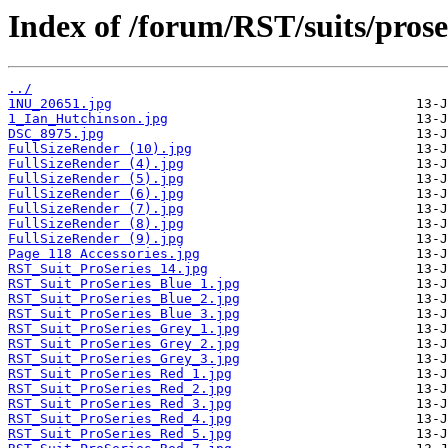
Index of /forum/RST/suits/prose
../
1NU_20651.jpg
1_Ian_Hutchinson.jpg
DSC_8975.jpg
FullSizeRender (10).jpg
FullSizeRender (4).jpg
FullSizeRender (5).jpg
FullSizeRender (6).jpg
FullSizeRender (7).jpg
FullSizeRender (8).jpg
FullSizeRender (9).jpg
Page 118 Accessories.jpg
RST_Suit_ProSeries_14.jpg
RST_Suit_ProSeries_Blue_1.jpg
RST_Suit_ProSeries_Blue_2.jpg
RST_Suit_ProSeries_Blue_3.jpg
RST_Suit_ProSeries_Grey_1.jpg
RST_Suit_ProSeries_Grey_2.jpg
RST_Suit_ProSeries_Grey_3.jpg
RST_Suit_ProSeries_Red_1.jpg
RST_Suit_ProSeries_Red_2.jpg
RST_Suit_ProSeries_Red_3.jpg
RST_Suit_ProSeries_Red_4.jpg
RST_Suit_ProSeries_Red_5.jpg