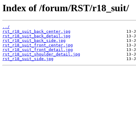
Index of /forum/RST/r18_suit/
../
rst_r18_suit_back_center.jpg
rst_r18_suit_back_detail.jpg
rst_r18_suit_back_side.jpg
rst_r18_suit_front_center.jpg
rst_r18_suit_front_detail.jpg
rst_r18_suit_shoulder_detail.jpg
rst_r18_suit_side.jpg